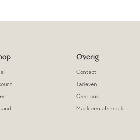
hop
Overig
el
Contact
count
Tarieven
nen
Over ons
mand
Maak een afspraak