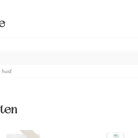
e
 huid
ten