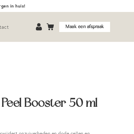
gen in huis!
Maak een afspraak
tact
 Peel Booster 50 ml
erwijdert onzuiverheden en dode cellen en