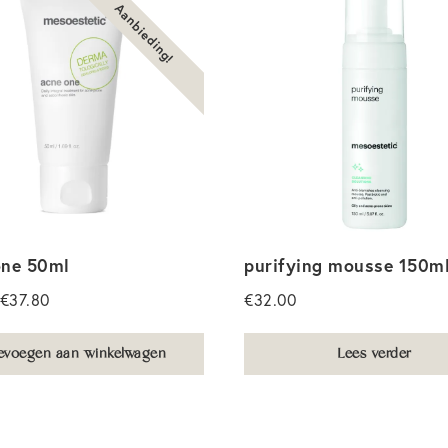
Aanbieding!
one 50ml
purifying mousse 150m
Oorspronkelijke
Huidige
€
37.80
€
32.00
prijs
prijs
was:
is:
evoegen aan winkelwagen
Lees verder
€42.00.
€37.80.