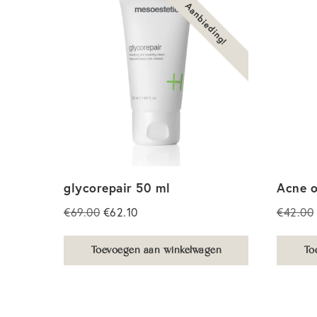
Aanbieding!
glycorepair 50 ml
Acne 
Oorspronkelijke
Huidige
€
69.00
€
62.10
€
42.00
prijs
prijs
was:
is:
Toevoegen aan winkelwagen
To
€69.00.
€62.10.