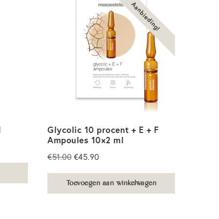
Aanbieding!
l
Glycolic 10 procent + E + F
Ampoules 10×2 ml
Oorspronkelijke
Huidige
€
51.00
€
45.90
prijs
prijs
was:
is:
Toevoegen aan winkelwagen
€51.00.
€45.90.