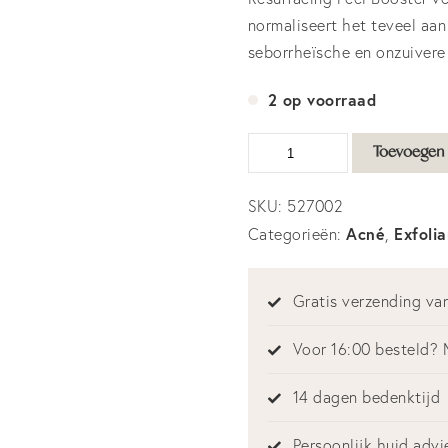
normaliseert het teveel aan
seborrheïsche en onzuivere
2 op voorraad
Resurfacing
Toevoegen 
Peel
Booster
SKU:
527002
50
Acné
Exfoli
Categorieën:
,
ml
aantal
Gratis verzending van
Voor 16:00 besteld? 
14 dagen bedenktijd
Persoonlijk huid advi