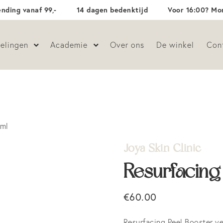
ending vanaf 99,-
14 dagen bedenktijd
Voor 16:00? Mor
elingen
Academie
Over ons
De winkel
Con
 ml
Joya Skin Clinic
Resurfacing
€
60.00
Resurfacing Peel Booster v