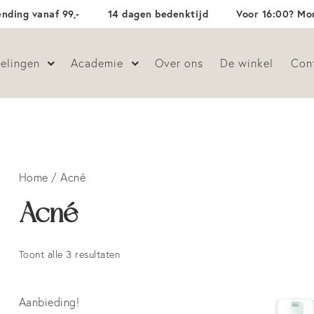
ending vanaf 99,-
14 dagen bedenktijd
Voor 16:00? Mor
elingen
Academie
Over ons
De winkel
Con
Home
/ Acné
Acné
Toont alle 3 resultaten
Aanbieding!