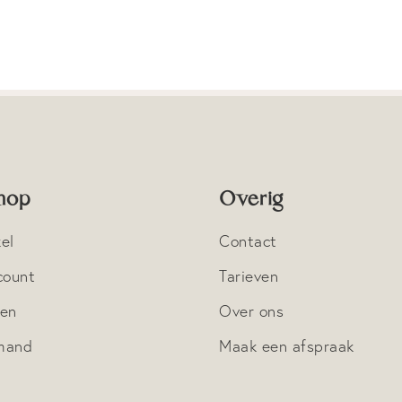
hop
Overig
el
Contact
count
Tarieven
nen
Over ons
mand
Maak een afspraak