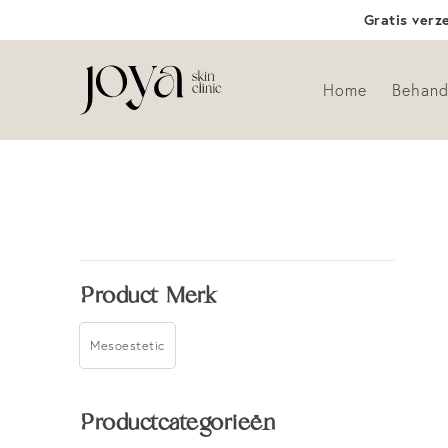
Gratis verz
Home
Behand
Product Merk
Mesoestetic
Productcategorieën