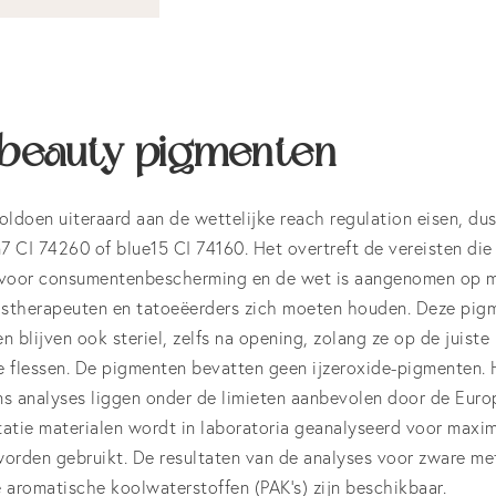
beauty pigmenten
doen uiteraard aan de wettelijke reach regulation eisen, du
7 CI 74260 of blue15 CI 74160. Het overtreft de vereisten die 
 voor consumentenbescherming en de wet is aangenomen op m
therapeuten en tatoeëerders zich moeten houden. Deze pigme
n blijven ook steriel, zelfs na opening, zolang ze op de juis
 flessen. De pigmenten bevatten geen ijzeroxide-pigmenten.
s analyses liggen onder de limieten aanbevolen door de Euro
atie materialen wordt in laboratoria geanalyseerd voor maxim
orden gebruikt. De resultaten van de analyses voor zware me
 aromatische koolwaterstoffen (PAK’s) zijn beschikbaar.