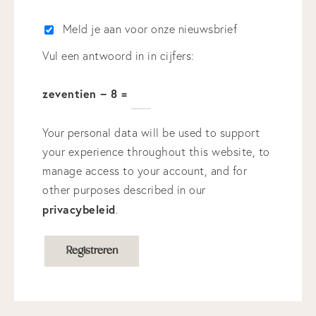
Meld je aan voor onze nieuwsbrief
Home
Vul een antwoord in in cijfers:
Academie
zeventien − 8 =
Groepstrainingen
Maak een afspraak
Lippigmentatie opleiding
Your personal data will be used to support
Over ons
Powderbrows opleiding
your experience throughout this website, to
Privé Training
manage access to your account, and for
Behandelingen
other purposes described in our
Pigmenten
privacybeleid
.
Tarieven
Registreren
Blog
Shop