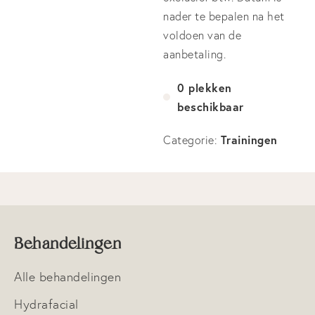
nader te bepalen na het
voldoen van de
aanbetaling.
0 plekken
beschikbaar
Home
Trainingen
Categorie:
Academie
Groepstrainingen
Maak een afspraak
Lippigmentatie opleiding
Over ons
Powderbrows opleiding
Behandelingen
Privé Training
Behandelingen
Pigmenten
Alle behandelingen
Tarieven
Hydrafacial