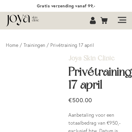
Gratis verzending vanaf 99,-
Home
/
Trainingen
/ Privétraining 17 april
Joya Skin Clinic
Privétraining
17 april
€
500.00
Aanbetaling voor een
totaalbedrag van €950,-
exclusief btw. Datum is