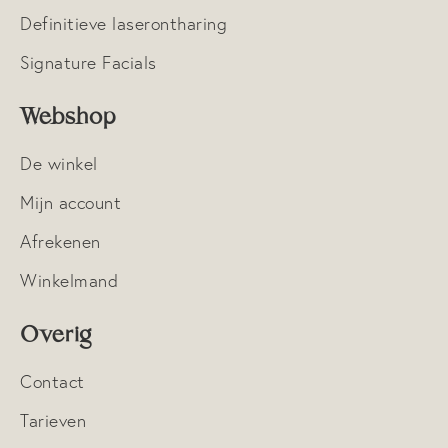
Definitieve laserontharing
Blog
Signature Facials
Shop
Webshop
Contact
De winkel
Veelgestelde vragen
Mijn account
Afrekenen
Winkelmand
Overig
Contact
Tarieven