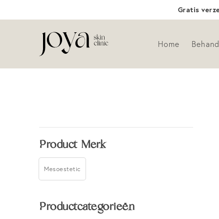
Gratis verz
Home
Behand
Product Merk
Mesoestetic
Productcategorieën