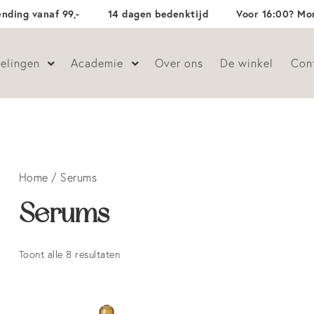
ending vanaf 99,-
14 dagen bedenktijd
Voor 16:00? Mor
elingen
Academie
Over ons
De winkel
Con
Home
/ Serums
Serums
Toont alle 8 resultaten