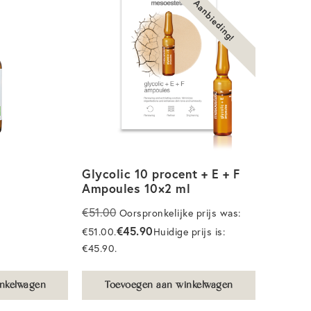
Aanbieding!
Glycolic 10 procent + E + F
Ampoules 10×2 ml
€
51.00
Oorspronkelijke prijs was:
€
45.90
€51.00.
Huidige prijs is:
€45.90.
nkelwagen
Toevoegen aan winkelwagen