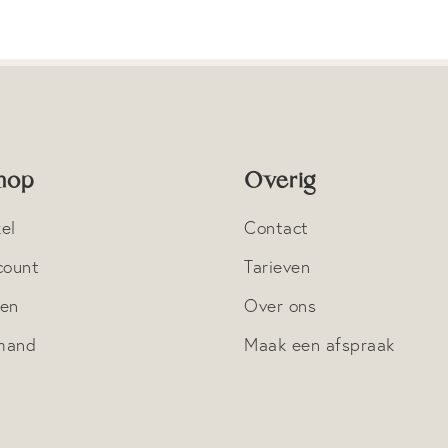
hop
Overig
el
Contact
count
Tarieven
nen
Over ons
mand
Maak een afspraak