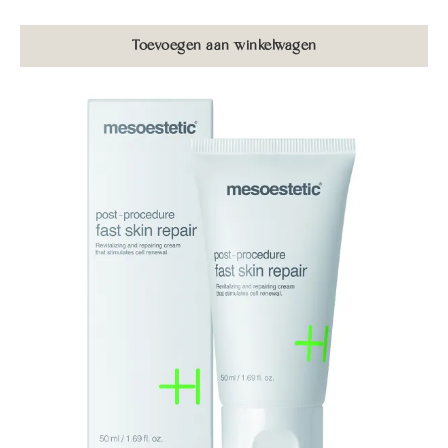
Toevoegen aan winkelwagen
Home
Academie
Groepstrainingen
Maak een afspraak
Lippigmentatie opleiding
Over ons
Powderbrows opleiding
Privé Training
Behandelingen
Pigmenten
Tarieven