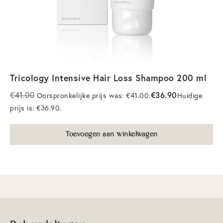
Tarieven
Blog
Shop
Tricology Intensive Hair Loss Shampoo 200 ml
Contact
€
36.90
€
41.00
Oorspronkelijke prijs was: €41.00.
Huidige
prijs is: €36.90.
Veelgestelde vragen
Toevoegen aan winkelwagen