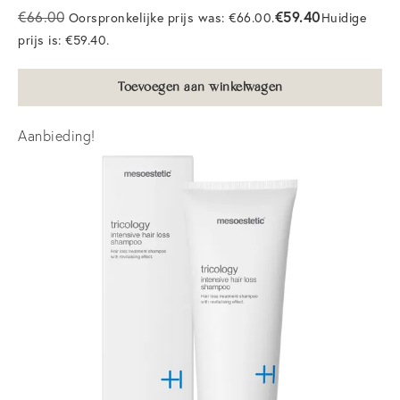
€
59.40
€
66.00
Oorspronkelijke prijs was: €66.00.
Huidige
prijs is: €59.40.
Toevoegen aan winkelwagen
Aanbieding!
Home
Academie
Groepstrainingen
Maak een afspraak
Lippigmentatie opleiding
Over ons
Powderbrows opleiding
Privé Training
Behandelingen
Pigmenten