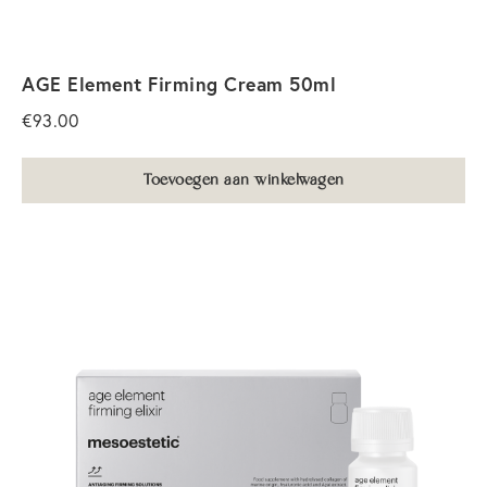
AGE Element Firming Cream 50ml
€
93.00
Toevoegen aan winkelwagen
Home
Academie
Groepstrainingen
Maak een afspraak
Lippigmentatie opleiding
Over ons
Powderbrows opleiding