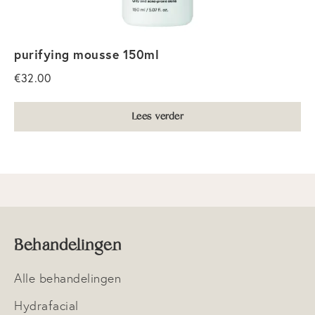
Blog
Shop
purifying mousse 150ml
€
32.00
Contact
Lees verder
Veelgestelde vragen
Behandelingen
Alle behandelingen
Hydrafacial