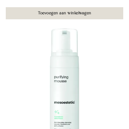
Toevoegen aan winkelwagen
Home
Academie
Groepstrainingen
Maak een afspraak
Lippigmentatie opleiding
Over ons
Powderbrows opleiding
Privé Training
Behandelingen
Pigmenten
Tarieven